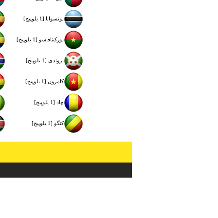
بوتسوانا [1 یلوپیج]
بوركينافاسو [1 یلوپیج]
بروندی [1 یلوپیج]
كامرون [1 یلوپیج]
چاد [1 یلوپیج]
كنگو [1 یلوپیج]