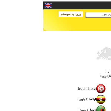
اروپا
تونس [1 یلوپیج]
اوگاندا [1 یلوپیج]
زامبيا [1 یلوپیج]