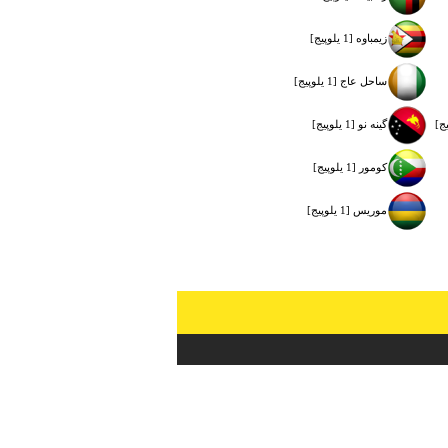
زيمباوه [1 یلوپیج]
ساحل عاج [1 یلوپیج]
گينه نو [1 یلوپیج]
كومور [1 یلوپیج]
موريس [1 یلوپیج]