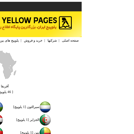
صفحه اصلی
|
شرکتها
|
خرید و فروش
|
یلوپیج های بین
آفريقا
[ 46 یلوپیج ]
سيرالئون [1 یلوپیج]
الجزاير [1 یلوپیج]
بنين [1 یلوپیج]