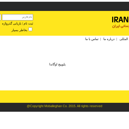
ثبت نام
|
بازیابی گذرواژه
بخاطر بسپار
 المللی
|
درباره ما
|
تماس با ما
يلوپيج اوگاندا
@Copyright Moballeghan Co. 2015. All rights reserved