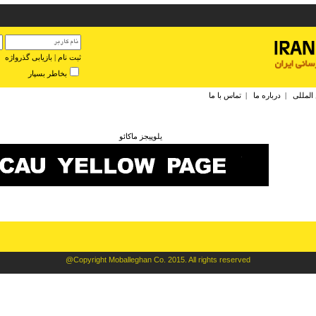
ثبت نام
|
بازیابی گذرواژه
بخاطر بسپار
 المللی
|
درباره ما
|
تماس با ما
يلوپيجز ماکائو
@Copyright Moballeghan Co. 2015. All rights reserved