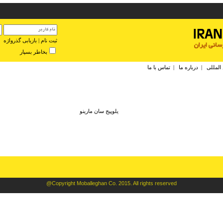
ثبت نام
|
بازیابی گذرواژه
بخاطر بسپار
 المللی
|
درباره ما
|
تماس با ما
يلوپيج سان مارينو
@Copyright Moballeghan Co. 2015. All rights reserved