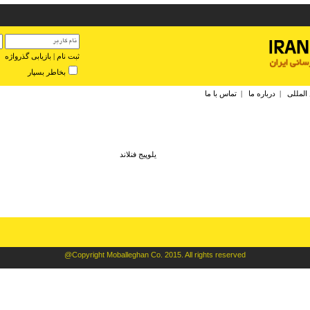
ثبت نام
|
بازیابی گذرواژه
بخاطر بسپار
 المللی
|
درباره ما
|
تماس با ما
يلوپيج فنلاند
@Copyright Moballeghan Co. 2015. All rights reserved