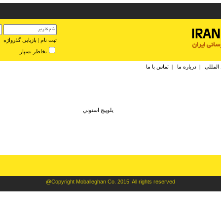
ثبت نام
|
بازیابی گذرواژه
بخاطر بسپار
 المللی
|
درباره ما
|
تماس با ما
يلوپيج استوني
@Copyright Moballeghan Co. 2015. All rights reserved