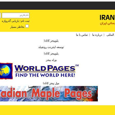
ثبت نام
|
بازیابی گذرواژه
بخاطر بسپار
 المللی
|
درباره ما
|
تماس با ما
يلوپيجز كانادا
توسعه اينترنت روتچيلد
يلوپيجز كانادا
ورلد پيجز
مپل پيجز كانادا