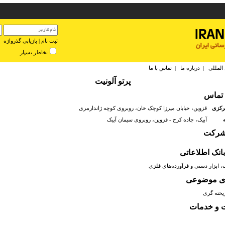
ثبت نام
|
بازیابی گذرواژه
بخاطر بسپار
 المللی
|
درباره ما
|
تماس با ما
پرتو آلونیت
 تماس
رکزی
قزوین، خیابان میرزا کوچک خان، روبروی کوچه ژاندارمری
آبیک، جاده کرج - قزوین، روبروی سیمان آبیک
 شرکت
انک اطلاعاتی
، ابزار دستي و فرآورده‌هاي فلزي
دی موضوعی
خته گری
 و خدمات